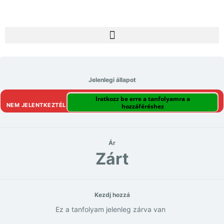
Jelenlegi állapot
Iratkozz be erre a tanfolyamra a
NEM JELENTKEZTÉL
hozzáféréshez
Ár
Zárt
Kezdj hozzá
Ez a tanfolyam jelenleg zárva van