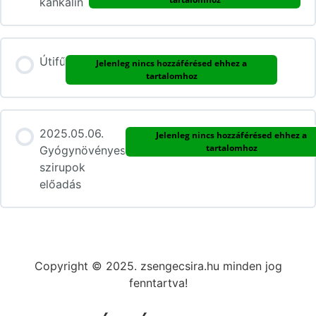
kankalin
Útifű
Jelenleg nincs hozzáférésed ehhez a
tartalomhoz
2025.05.06.
Jelenleg nincs hozzáférésed ehhez a
tartalomhoz
Gyógynövényes
szirupok
előadás
Copyright © 2025. zsengecsira.hu minden jog
fenntartva!