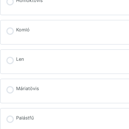
Homoktövis
Komló
Len
Máriatövis
Palástfű