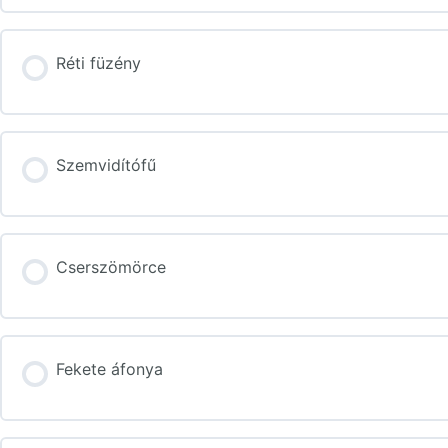
Réti füzény
Szemvidítófű
Cserszömörce
Fekete áfonya