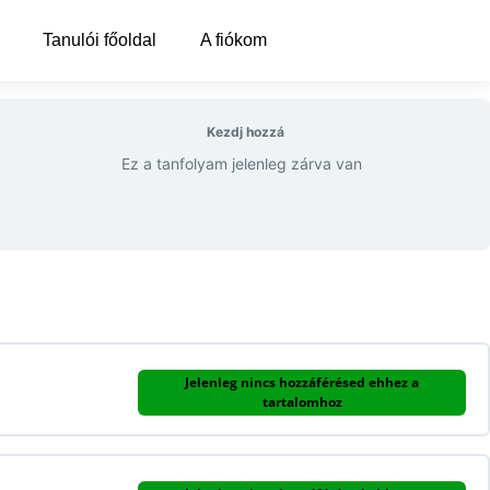
Tanulói főoldal
A fiókom
Kezdj hozzá
Ez a tanfolyam jelenleg zárva van
Jelenleg nincs hozzáférésed ehhez a
tartalomhoz