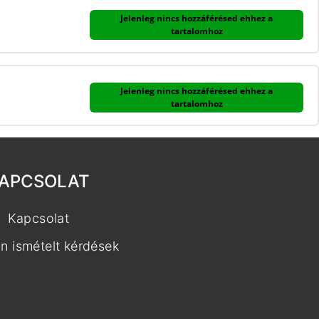
Jelenleg nincs hozzáférésed ehhez a
tartalomhoz
Jelenleg nincs hozzáférésed ehhez a
tartalomhoz
APCSOLAT
Kapcsolat
n ismételt kérdések