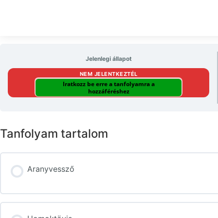
Jelenlegi állapot
NEM JELENTKEZTÉL
Iratkozz be erre a tanfolyamra a
hozzáféréshez
Tanfolyam tartalom
Aranyvessző