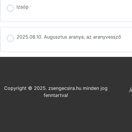
Izsóp
2025.08.10. Augusztus aranya, az aranyvessző
Copyright © 2025. zsengecsira.hu minden jog
Á
fenntartva!