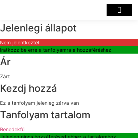
Tanulói főoldal
Jelenlegi állapot
Nem jelentkeztél
Iratkozz be erre a tanfolyamra a hozzáféréshez
Ár
Zárt
Kezdj hozzá
Ez a tanfolyam jelenleg zárva van
Tanfolyam tartalom
Benedekfű
Jelenleg nincs hozzáférésed ehhez a tartalomhoz