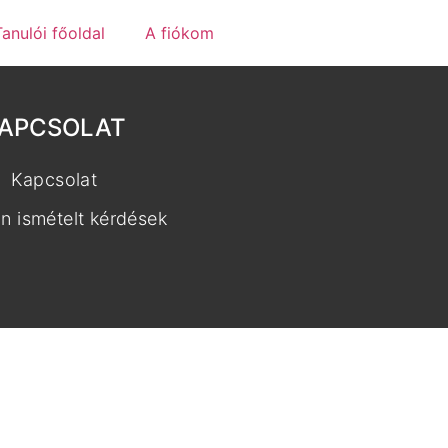
Tanulói főoldal
A fiókom
APCSOLAT
Kapcsolat
n ismételt kérdések